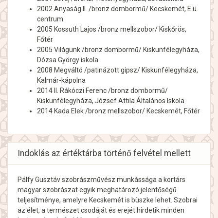
2002 Anyaság II. /bronz dombormű/ Kecskemét, E.ü.
centrum
2005 Kossuth Lajos /bronz mellszobor/ Kiskőrös,
Főtér
2005 Világunk /bronz dombormű/ Kiskunfélegyháza,
Dózsa György iskola
2008 Megváltó /patinázott gipsz/ Kiskunfélegyháza,
Kalmár-kápolna
2014 II. Rákóczi Ferenc /bronz dombormű/
Kiskunfélegyháza, József Attila Általános Iskola
2014 Kada Elek /bronz mellszobor/ Kecskemét, Főtér
Indoklás az értéktárba történő felvétel mellett
Pálfy Gusztáv szobrászművész munkássága a kortárs
magyar szobrászat egyik meghatározó jelentőségű
teljesítménye, amelyre Kecskemét is büszke lehet. Szobrai
az élet, a természet csodáját és erejét hirdetik minden