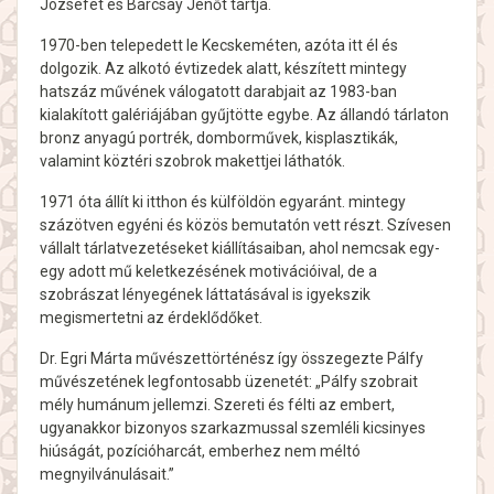
Józsefet és Barcsay Jenőt tartja.
1970-ben telepedett le Kecskeméten, azóta itt él és
dolgozik. Az alkotó évtizedek alatt, készített mintegy
hatszáz művének válogatott darabjait az 1983-ban
kialakított galériájában gyűjtötte egybe. Az állandó tárlaton
bronz anyagú portrék, domborművek, kisplasztikák,
valamint köztéri szobrok makettjei láthatók.
1971 óta állít ki itthon és külföldön egyaránt. mintegy
százötven egyéni és közös bemutatón vett részt. Szívesen
vállalt tárlatvezetéseket kiállításaiban, ahol nemcsak egy-
egy adott mű keletkezésének motivációival, de a
szobrászat lényegének láttatásával is igyekszik
megismertetni az érdeklődőket.
Dr. Egri Márta művészettörténész így összegezte Pálfy
művészetének legfontosabb üzenetét: „Pálfy szobrait
mély humánum jellemzi. Szereti és félti az embert,
ugyanakkor bizonyos szarkazmussal szemléli kicsinyes
hiúságát, pozícióharcát, emberhez nem méltó
megnyilvánulásait.”