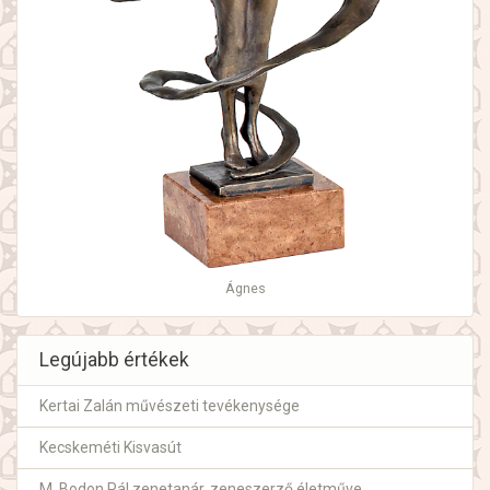
Ágnes
Legújabb értékek
Kertai Zalán művészeti tevékenysége
Kecskeméti Kisvasút
M. Bodon Pál zenetanár, zeneszerző életműve