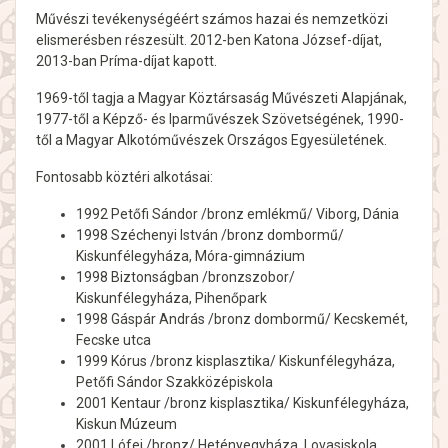
Művészi tevékenységéért számos hazai és nemzetközi
elismerésben részesült. 2012-ben Katona József-díjat,
2013-ban Príma-díjat kapott.
1969-től tagja a Magyar Köztársaság Művészeti Alapjának,
1977-től a Képző- és Iparművészek Szövetségének, 1990-
től a Magyar Alkotóművészek Országos Egyesületének.
Fontosabb köztéri alkotásai:
1992 Petőfi Sándor /bronz emlékmű/ Viborg, Dánia
1998 Széchenyi István /bronz dombormű/
Kiskunfélegyháza, Móra-gimnázium
1998 Biztonságban /bronzszobor/
Kiskunfélegyháza, Pihenőpark
1998 Gáspár András /bronz dombormű/ Kecskemét,
Fecske utca
1999 Kórus /bronz kisplasztika/ Kiskunfélegyháza,
Petőfi Sándor Szakközépiskola
2001 Kentaur /bronz kisplasztika/ Kiskunfélegyháza,
Kiskun Múzeum
2001 Lófej /bronz/ Hetényegyháza, Lovasiskola