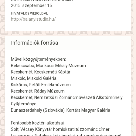
2015. szeptember 15.
HIVATALOS WEBOLDAL
http://balanyistudio.hu/
Információk forrása
Művei közgyűjteményekben:
Békéscsaba, Munkácsi Mihály Múzeum
Kecskemét, Kecskeméti Képtár
Miskolc, Miskolci Galéria
Kiskőrös, Petőfi Emlékmúzeum
Kecskemét, Ráday Múzeum
Kecskemét, Nemzetközi Zománcművészeti Alkotóműhely
Gyűjteménye
Dunaszerdahely (Szlovákia), Kortárs Magyar Galéria
Fontosabb köztéri alkotásai:
Solt, Vécsey Könyvtár homlokzati tűzzománc címer
Lajosmizse, Nefelejcs ház homlokzat zománc dombormű