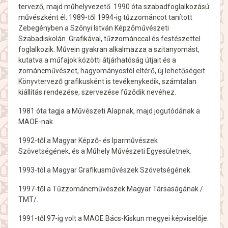
tervező, majd műhelyvezető. 1990 óta szabadfoglalkozású
művészként él. 1989-től 1994-ig tűzzománcot tanított
Zebegényben a Szőnyi István Képzőművészeti
Szabadiskolán. Grafikával, tűzzománccal és festészettel
foglalkozik. Művein gyakran alkalmazza a szitanyomást,
kutatva a műfajok közötti átjárhatóság útjait és a
zománcművészet, hagyományostól eltérő, új lehetőségeit.
Könyvtervező grafikusként is tevékenykedik, számtalan
kiállítás rendezése, szervezése fűződik nevéhez.
1981 óta tagja a Művészeti Alapnak, majd jogutódának a
MAOE-nak.
1992-től a Magyar Képző- és Iparművészek
Szövetségének, és a Műhely Művészeti Egyesületnek.
1993-tól a Magyar Grafikusművészek Szövetségének.
1997-től a Tűzzománcművészek Magyar Társaságának /
TMT/.
1991-től 97-ig volt a MAOE Bács-Kiskun megyei képviselője.