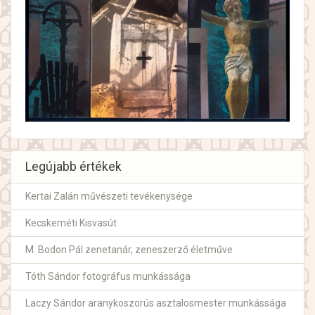
Legújabb értékek
Kertai Zalán művészeti tevékenysége
Kecskeméti Kisvasút
M. Bodon Pál zenetanár, zeneszerző életműve
Tóth Sándor fotográfus munkássága
Laczy Sándor aranykoszorús asztalosmester munkássága