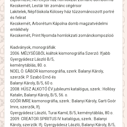
Kecskemét, Lestár tér zománc cégérsor
Lakitelek, Népfőiskola Kölcsey ház tűzzománcozott portré
és felirat
Kecskemét, Arborétum Kápolna domb magzatvédelmi
emlékhely
Kecskemét, Print Nyomda homlokzati zománckompozíció
Kiadványok, monográfiák:
2006. MÉLYSÉGBŐL kiáltok kismonográfia Szerző: Ifjabb
Gyergyádesz László B/5,
keménytáblás, 80. o.
NOEL Ö. GÁBOR kismonográfia, szerk: Balanyi Károly,
szerzők: P. Szabó Ernő és
Balanyi Károly, B/5, 60 o.
2008. HÚSZ ALKOTÓ ÉV jubileumi katalógus, szerk.: Hollósy
Katalin, Balanyi Károly, B/5, 56. o.
GOÓR IMRE kismonográfia, szerk.: Balanyi Károly, Garti Goór
Imre, szerzők, Ifj.
Gyergyádesz László, Turai Kamil, B/5, keménytáblás, 80.o.
2009. CREATOR SPIRITUS IV. katalógus, szerk.: Balanyi
Károly, szerzők: Ifj. Gyergyádesz László, Balanyi Károly, B/5,