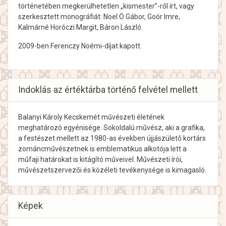
történetében megkerülhetetlen „kismester”-ről írt, vagy
szerkesztett monográfiát: Noel Ö Gábor, Goór Imre,
Kalmárné Horóczi Margit, Báron László.
2009-ben Ferenczy Noémi-díjat kapott.
Indoklás az értéktárba történő felvétel mellett
Balanyi Károly Kecskemét művészeti életének
meghatározó egyénisége. Sokoldalú művész, aki a grafika,
a festészet mellett az 1980-as években újjászülető kortárs
zománcművészetnek is emblematikus alkotója lett a
műfaji határokat is kitágító műveivel. Művészeti írói,
művészetszervezői és közéleti tevékenysége is kimagasló.
Képek