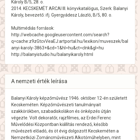
Károly B/5, 28. o.
2014. KECSKEMÉT ARCAI III. könyvkatalógus, Szerk: Balanyi
Károly, bevezető: ifj. Gyergyádesz László, B/5, 80. o.
Multimédiás források:
http://webcache.googleusercontent.com/search?
q=cache:z9zGtcvVeaEJ:artportal.hu/lexikon/muveszek/bal
anyi-karoly-3863+&cd=1&hl=hu&ct=clnk&gl=hu
http://balanyistudio.hu/balanyikaroly.html
A nemzeti érték leírása
Balanyi Károly képzőművész 1946. október 12-én született
Kecskeméten. Képzőművészeti tanulmányait
szakkörökben, szabadiskolákon és önképzés útján
végezte. Volt dekoratőr, rajzfilmes, az Erdei Ferenc
Művelődési Központban kiállítás rendező, később
művészeti előadó, és öt évig dolgozott Kecskeméten a
Nemzetközi Zománcművészeti Alkotóműhelyben, mint