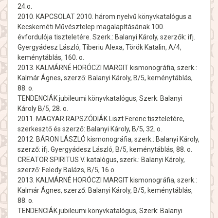
24.o.
2010. KAPCSOLAT 2010. három nyelvű könyvkatalógus a
Kecskeméti Művésztelep magalapításának 100.
évfordulója tiszteletére. Szerk.: Balanyi Károly, szerzők: ifj.
Gyergyádesz László, Tiberiu Alexa, Török Katalin, A/4,
keménytáblás, 160. o.
2013. KALMÁRNÉ HORÓCZI MARGIT kismonográfia, szerk.:
Kalmár Ágnes, szerző: Balanyi Károly, B/5, keménytáblás,
88. o.
TENDENCIÁK jubileumi könyvkatalógus, Szerk: Balanyi
Károly B/5, 28. o.
2011. MAGYAR RAPSZÓDIÁK Liszt Ferenc tiszteletére,
szerkesztő és szerző: Balanyi Károly, B/5, 32. o.
2012. BÁRON LÁSZLÓ kismonográfia, szerk.: Balanyi Károly,
szerző: ifj. Gyergyádesz László, B/5, keménytáblás, 88. o.
CREATOR SPIRITUS V. katalógus, szerk.: Balanyi Károly,
szerző: Feledy Balázs, B/5, 16 o.
2013. KALMÁRNÉ HORÓCZI MARGIT kismonográfia, szerk.:
Kalmár Ágnes, szerző: Balanyi Károly, B/5, keménytáblás,
88. o.
TENDENCIÁK jubileumi könyvkatalógus, Szerk: Balanyi