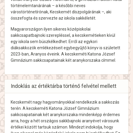
történelemtanárának – a későbbi neves
várostörténetírónak, Kecskemét díszpolgárának –, aki
összefogta és szervezte az iskola sakkéletét.
Magyarországon ilyen sikeres középiskolai
sakkcsapatbajnoki szerepléssel, a kecskemétieken kívül
egy iskola sem büszkélkedhet. Erről az egykori
diáksakkozók emlékezéseit egybegyűjtő könyv is született
2023-ban, Aranyos éveink. A kecskeméti Katona József
Gimnázium sakkcsapatainak két aranykorszaka címmel.
Indoklás az értéktárba történő felvétel mellett
Kecskemét nagy hagyományokkal rendelkezik a sakkozás
terén. A kecskeméti Katona József Gimnázium
sakkcsapatainak két aranykorszaka mindenképp érdemes
arra, hogy a hét országos sakkbajnoki aranyévet városunk
értékei között tartsuk számon. Mindezt indokolja, hogy