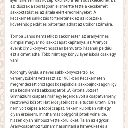
ilyen sikerrel más középfokú iskola nem büszkélkedhet. Ez
az időszak a sportágban elismertté tette a kecskeméti
sakkoktatást és az általa elért eredményeket. A
kecskeméti sakkozás történetének ez az időszaka
követendő példát és bátorítást adhat az utókor számára.
Tompa János nemzetközi sakkmester, az aranyérmes
olimpiai magyar női sakkcsapat kapitánya, az Aranyos
éveink című könyvet hosszan bemutató írásának például
ezt a címet adta: Több mint egy könyv. Ilyen iskola csak egy
van!
Koronghy Gyula, a neves sakk-könyvszerző, aki
versenyzőként vett részt az 1961-ben Kecskeméten
megrendezett országos középiskolai sakkbajnokságon, így
írt a kecskeméti sakkcsapatról: „A Katona József
Gimnázium csapata már egy legenda volt a csapatverseny
résztvevői között. Hat erős játékost is le tudtak ültetni. Erre
nem volt képes a többi csapat. Nekem különben volt egy
olyan érzésem, mintha más bolygóról jöttek volna ide,
hiszen olyan nimbusz vette körül őket. Talán az egykori
Aranycsapathoz tudnám hasonlítani a hírnevüket és a