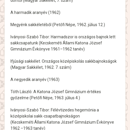
döntői (Magyar Sakkélet, 7. szám)
A harmadik aranyév (1962)
Megyénk sakkéletéből (Petőfi Népe, 1962. július 12.)
Iványosi-Szabó Tibor: Harmadszor is országos bajnok lett
sakkcsapatunk (Kecskeméti Állami Katona József
Gimnázium Évkönyve 1961–1962 tanév)
Ifjúsági sakkélet. Országos középiskolás sakkbajnokságok
(Magyar Sakkélet, 1962. 7. szám)
A negyedik aranyév (1963)
Tóth László: A Katona József Gimnázium értékes
győzelme (Petőfi Népe, 1963. július 4.)
Iványosi-Szabó Tibor: Félévtizedes hegemónia a
középiskolai sakk-csapatbajnokságon
(Kecskeméti Állami Katona József Gimnázium Évkönyve
1962 –1963 tanév)