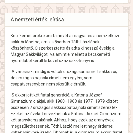
A nemzeti érték leírása
Kecskemét örökre beírta nevét a magyar és a nemzetközi
sakktörténetbe, ami elsősorban Tóth Lászlónak
köszönhető. Ő szerkesztette és adta ki hosszú évekig a
Magyar Sakkvilágot, valamint e mellett a kecskeméti
nyomdából került ki közel száz sakk-könyv is.
A városnak mindig is voltak országosan ismert sakkozói,
de országos bajnoki címet sem egyéni, sem
csapatversenyben nem sikerült elérniük.
S akkor jött két fiatal generáció, a Katona József
Gimnázium diákjai, akik 1960–1963 és 1977–1979 között
összesen 7 országos sakkcsapatbajnoki címet szereztek.
Ezeket az éveket nevezhetjük a Katona József Gimnázium
két aranykorszakának. Ahhoz, hogy ezek az aranyévek
megszülethessenek, Tóth László mellett nagy érdemei
voltak Iványosi-Szabó Tibornak is, a gimnázium akkori fiatal