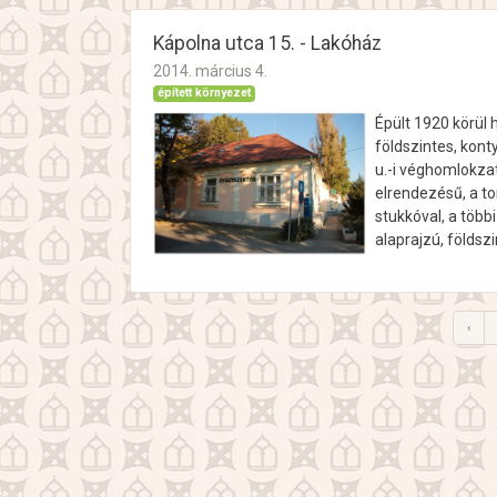
Kápolna utca 15. - Lakóház
2014. március 4.
épített környezet
Épült 1920 körül h
földszintes, kont
u.-i véghomlokza
elrendezésű, a to
stukkóval, a több
alaprajzú, földszi
‹