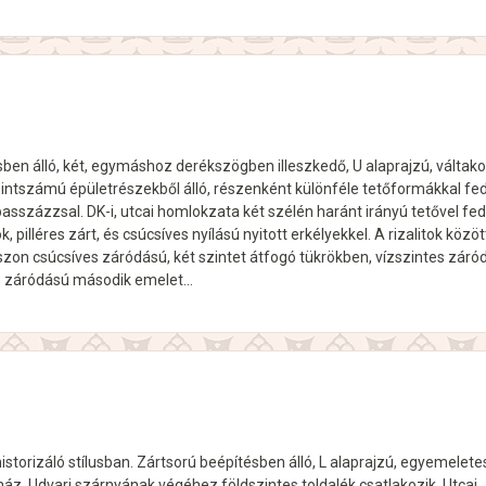
ben álló, két, egymáshoz derékszögben illeszkedő, U alaprajzú, váltak
ntszámú épületrészekből álló, részenként különféle tetőformákkal fe
asszázzsal. DK-i, utcai homlokzata két szélén haránt irányú tetővel fed
k, pilléres zárt, és csúcsíves nyílású nyitott erkélyekkel. A rizalitok közöt
on csúcsíves záródású, két szintet átfogó tükrökben, vízszintes záró
es záródású második emelet…
historizáló stílusban. Zártsorú beépítésben álló, L alaprajzú, egyemelete
áz. Udvari szárnyának végéhez földszintes toldalék csatlakozik. Utcai