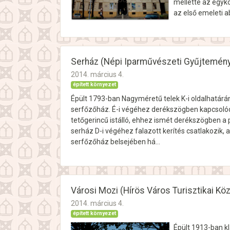
mellette az egyko
az első emeleti a
Serház (Népi Iparművészeti Gyűjtemén
2014. március 4.
épített környezet
Épült 1793-ban Nagyméretű telek K-i oldalhatárán 
serfőzőház. É-i végéhez derékszögben kapcsolódi
tetőgerincű istálló, ehhez ismét derékszögben a 
serház D-i végéhez falazott kerítés csatlakozik, a
serfőzőház belsejében há…
Városi Mozi (Hírös Város Turisztikai Kö
2014. március 4.
épített környezet
Épült 1913-ban kl