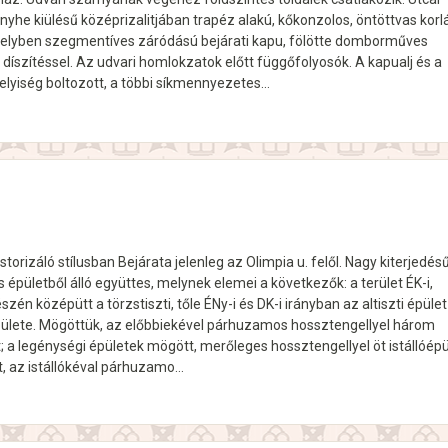
he kiülésű középrizalitjában trapéz alakú, kőkonzolos, öntöttvas korl
engelyben szegmentíves záródású bejárati kapu, fölötte domborműves
díszítéssel. Az udvari homlokzatok előtt függőfolyosók. A kapualj és a
elyiség boltozott, a többi síkmennyezetes…
torizáló stílusban Bejárata jelenleg az Olimpia u. felől. Nagy kiterjedés
 épületből álló együttes, melynek elemei a következők: a terület ÉK-i,
részén középütt a törzstiszti, tőle ÉNy-i és DK-i irányban az altiszti épület
ülete. Mögöttük, az előbbiekével párhuzamos hossztengellyel három
; a legénységi épületek mögött, merőleges hossztengellyel öt istállóépü
t, az istállókéval párhuzamo…