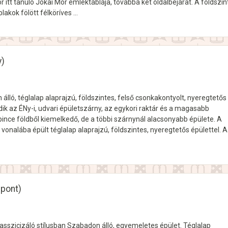
r itt tanuló Jókai Mór emléktáblája, továbbá két oldalbejárat. A földszint
blakok fölött félköríves …
y)
álló, téglalap alaprajzú, földszintes, felső csonkakontyolt, nyeregtetős
k az ÉNy-i, udvari épületszárny, az egykori raktár és a magasabb
pince földből kiemelkedő, de a többi szárnynál alacsonyabb épülete. A
 vonalába épült téglalap alaprajzú, földszintes, nyeregtetős épülettel. A
zpont)
asszicizáló stílusban Szabadon álló, egyemeletes épület. Téglalap