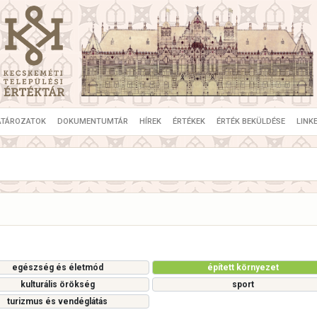
ATÁROZATOK
DOKUMENTUMTÁR
HÍREK
ÉRTÉKEK
ÉRTÉK BEKÜLDÉSE
LINK
egészség és életmód
épített környezet
kulturális örökség
sport
turizmus és vendéglátás