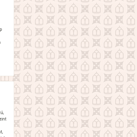
ap
a
zú,
zint
t,