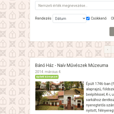
Nemzeti érték megnevezése…
Rendezés
Csökkenő
O
‹
Bánó Ház - Naív Művészek Múzeuma
2014. március 4.
épített környezet
Épült 1746-ban (f
alaprajzú, földsz
beépítéssel, K-i,
sarkához deréksz
nyeregtetős szárn
nyitott, félnyer