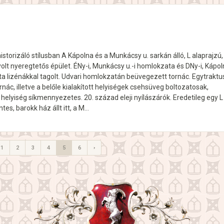
istorizáló stílusban A Kápolna és a Munkácsy u. sarkán álló, L alaprajzú,
yolt nyeregtetős épület. ÉNy-i, Munkácsy u.-i homlokzata és DNy-i, Kápo
ta lizénákkal tagolt. Udvari homlokzatán beüvegezett tornác. Egytraktu
rnác, illetve a belőle kialakított helyiségek csehsüveg boltozatosak,
i helyiség síkmennyezetes. 20. század eleji nyílászárók. Eredetileg egy L
ntes, barokk ház állt itt, a M…
1
2
3
4
5
6
›