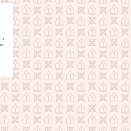
lna
sos