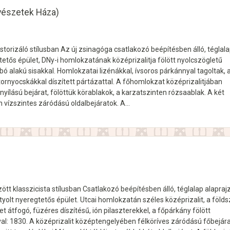
vészetek Háza)
storizáló stílusban Az új zsinagóga csatlakozó beépítésben álló, téglal
tetős épület, DNy-i homlokzatának középrizalitja fölött nyolcszögletű
bó alakú sisakkal. Homlokzatai lizénákkal, ívsoros párkánnyal tagoltak, 
tornyocskákkal díszített pártázattal. A főhomlokzat középrizalitjában
nyílású bejárat, fölöttük körablakok, a karzatszinten rózsaablak. A két
n vízszintes záródású oldalbejáratok. A…
ött klasszicista stílusban Csatlakozó beépítésben álló, téglalap alapraj
yolt nyeregtetős épület. Utcai homlokzatán széles középrizalit, a földs
et átfogó, füzéres díszítésű, ión pilaszterekkel, a főpárkány fölött
l: 1830. A középrizalit középtengelyében félköríves záródású főbejára