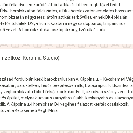
dalán félkörívesen záródó, áttört attika fölött nyeregtetővel fedett
Ny-i homlokzaton földszintes, a DK-i homlokzaton emeletes hosszanti
 homlokzatán négyzetes, áttört attikás térbővület, ennek DK-i oldalán
tytetős toldalék. DNy-i homlokzatán a négy oszloppáros, timpanonos
cső vezet. A homlokzatokat osztópárkány, lizénák és pila…
Nemzetközi Kerámia Stúdió)
X. század fordulóján késő barokk stílusban A Kápolna u. – Kecskeméti Vé
ozásában, saroktelken, fésűs beépítésben álló, L alaprajzú, földszintes, a
ny véghomlokzata fölött felső csonkakontyolt, az udvari szárny vége föl
etős épület, melynek udvari szárnyához újabb, keskenyebb és alacsony
dik. A Kápolna u.-i homlokzat D-i végéhez falazott kerítés csatlakozik,
ajtóval, a Kecskeméti Végh Mihá…