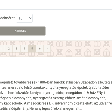
ldalméret
KERESÉS
1
2
3
4
5
6
›
őépület) további részek 1806-ban barokk stílusban Szabadon álló, tégl
intes, meredek, felső csonkakontyolt nyeregtetős épület, újabb tetőtér
 udvari homlokzatán kontyolt nyeregtetős pincegádorral. A ház ÉNy-i
ögben alacsonyabb, nyeregtetős szárny, ehhez ismét alacsonyabb,
y kapcsolódik. A második rész D-i, udvari homlokzata előtt, az udvar fe
egtetős előépítmény. Néhány lépcsőfokkal megemelt…