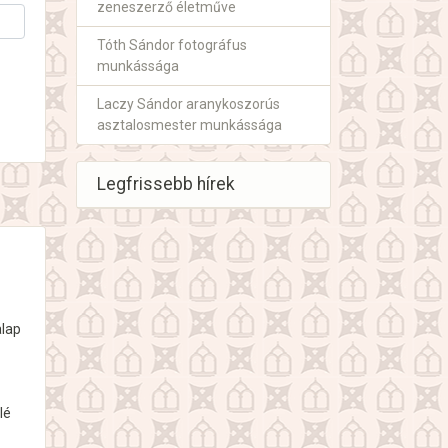
zeneszerző életműve
Tóth Sándor fotográfus
munkássága
Laczy Sándor aranykoszorús
asztalosmester munkássága
Legfrissebb hírek
alap
lé