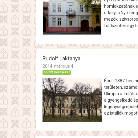
homlokzatának eny
erkély, a Ny-i t
mezők, szívsoros 
földszinten egy h
Rudolf Laktanya
2014. március 4.
épített környezet
Épült 1887-ben his
területen, számos
Olimpia u. felőli 
a gyengélkedő ép
legénységi épület
az istállók mögöt