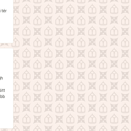
 tér
gh
ött
abb