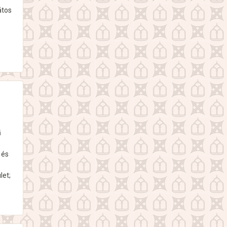
átos
ű
 és
let;