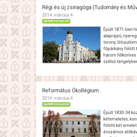
Régi és új zsinagóga (Tudomány és Mű
2014. március 4.
épített környezet
Épült 1871-ben hi
alaprajzú, nyereg
torony, lótuszbim
főpárkány fölött 
három félköríves 
szélső tengelybe
Református Ókollégium
2014. március 4.
épített környezet
Épült 1830-34 köz
kétemeletes, kont
fölötti két emelet
évszámos attikáva