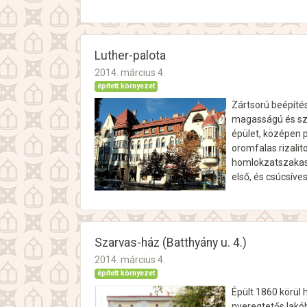
Luther-palota
2014. március 4.
épített környezet
Zártsorú beépítés
magasságú és szi
épület, középen p
oromfalas rizalito
homlokzatszakasz
első, és csúcsív
Szarvas-ház (Batthyány u. 4.)
2014. március 4.
épített környezet
Épült 1860 körül 
nyeregtetős lakóh