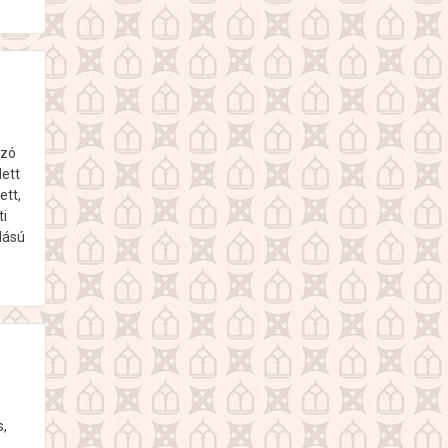
ozó
dett
ett,
ti
dású
s,