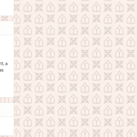
,
t, a
as