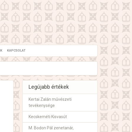
EK
KAPCSOLAT
Legújabb értékek
Kertai Zalán művészeti
tevékenysége
Kecskeméti Kisvasút
M. Bodon Pál zenetanár,