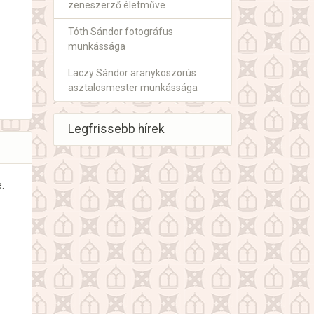
zeneszerző életműve
Tóth Sándor fotográfus
munkássága
Laczy Sándor aranykoszorús
asztalosmester munkássága
Legfrissebb hírek
.