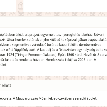
eépítésben álló, L alaprajzú, egyemeletes, nyeregtetős lakóház. Udvari
zik. Utcai homlokzatának enyhe kiülésű középrizalitjában trapéz alakú
engelyben szegmentíves záródású bejárati kapu, fölötte domborműves
ok előtt függőfolyosók. A kapualj és a földszinten egy helyiség boltozot
un: 1924 (Tiringer Ferenc műlakatos). Épült 1860 körül. Nevét dr. Szarv
tül lakott és rendelt a házban. Homlokzata felújítva 2003-ban. A
ület.
mellett
épülete. A Magyarország Műemlékjegyzékében szereplő épület.