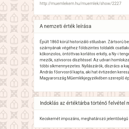
http://muemlekem.hu/muemlek/show/2227
A nemzeti érték leírása
Épült 1860 körül historizáló stílusban. Zártsorú b
szárnyának végéhez földszintes toldalék csatlako
kőkonzolos, öntöttvas korlátos erkély, a Ny-i t
mezők, szívsoros díszítéssel. Az udvari homlokzat
többi síkmennyezetes. Nyílászárók, díszrács a kap
András főorvosról kapta, aki hat évtizeden keresz
Magyarország Műemlékjegyzékében szereplő ép
Indoklás az értéktárba történő felvétel 
Kecskemét impozáns, meghatározó jelentőségű 