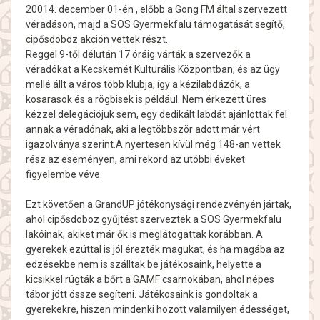
20014. december 01-én , előbb a Gong FM által szervezett
véradáson, majd a SOS Gyermekfalu támogatását segítő,
cipősdoboz akción vettek részt.
Reggel 9-től délután 17 óráig várták a szervezők a
véradókat a Kecskemét Kulturális Központban, és az ügy
mellé állt a város több klubja, így a kézilabdázók, a
kosarasok és a rögbisek is például. Nem érkezett üres
kézzel delegációjuk sem, egy dedikált labdát ajánlottak fel
annak a véradónak, aki a legtöbbször adott már vért
igazolványa szerint.A nyertesen kívül még 148-an vettek
rész az eseményen, ami rekord az utóbbi éveket
figyelembe véve.
Ezt követően a GrandUP jótékonysági rendezvényén jártak,
ahol cipősdoboz gyűjtést szerveztek a SOS Gyermekfalu
lakóinak, akiket már ők is meglátogattak korábban. A
gyerekek ezúttal is jól érezték magukat, és ha magába az
edzésekbe nem is szálltak be játékosaink, helyette a
kicsikkel rúgták a bőrt a GAMF csarnokában, ahol népes
tábor jött össze segíteni. Játékosaink is gondoltak a
gyerekekre, hiszen mindenki hozott valamilyen édességet,