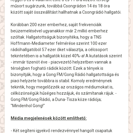
műsort sugárzunk, továbbá Csongrádon 14 és 18 óra
között saját összeállítást hallhatnak a Csongrádió hallgatói.
Korábban 200 ezer emberhez, saját frekvenciáik
beüzemelésével ugyanakkor már 2 millió emberhez
szóltak. Hallgatottságuk bizonyítéka, hogy a TNS
Hoffmann-Mediameter felmérése szerint 100 ezer
rádióhallgatóból 57 ezer őket választja, a célcsoport
tekintetében is a hallgatók közel 40%-a! A kutatások szerint
- immár tizenöt éve - piacvezető helyzetben vannak a
térségben fogható rádiók között. Ezek a tények is
bizonyítják, hogy a Gong FM/Gong Rádió hallgatottsága és
piaci helyzete továbbra is stabil. Komoly eredménynek
tekintik, hogy megelőzzék az országos médiumokat is,
célközönségük hűséges hozzájuk, és számítanak rájuk. -
Gong FM/Gong Rádió, a Duna-Tisza köze rádiója;
"Mindenhol Gong!"
Média megjelenések között említhető:
- Két segíteni igyekvő rendezvénnyel hangolt csapatuk