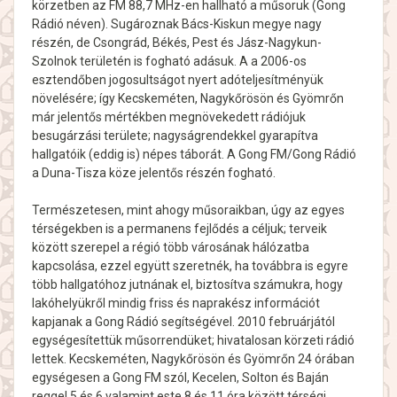
körzetben az FM 88,7 MHz-en hallható a műsoruk (Gong
Rádió néven). Sugároznak Bács-Kiskun megye nagy
részén, de Csongrád, Békés, Pest és Jász-Nagykun-
Szolnok területén is fogható adásuk. A a 2006-os
esztendőben jogosultságot nyert adóteljesítményük
növelésére; így Kecskeméten, Nagykőrösön és Gyömrőn
már jelentős mértékben megnövekedett rádiójuk
besugárzási területe; nagyságrendekkel gyarapítva
hallgatóik (eddig is) népes táborát. A Gong FM/Gong Rádió
a Duna-Tisza köze jelentős részén fogható.
Természetesen, mint ahogy műsoraikban, úgy az egyes
térségekben is a permanens fejlődés a céljuk; terveik
között szerepel a régió több városának hálózatba
kapcsolása, ezzel együtt szeretnék, ha továbbra is egyre
több hallgatóhoz jutnának el, biztosítva számukra, hogy
lakóhelyükről mindig friss és naprakész információt
kapjanak a Gong Rádió segítségével. 2010 februárjától
egységesítettük műsorrendüket; hivatalosan körzeti rádió
lettek. Kecskeméten, Nagykőrösön és Gyömrőn 24 órában
egységesen a Gong FM szól, Kecelen, Solton és Baján
reggel 5 és 6 valamint este 8 és 11 óra között térségi