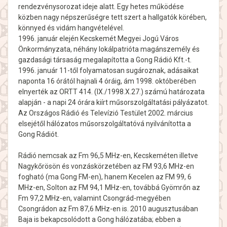
rendezvénysorozat ideje alatt. Egy hetes működése
közben nagy népszerűségre tett szert a hallgatók körében,
könnyed és vidám hangvételével.
1996. január elején Kecskemét Megyei Jogú Város
Önkormányzata, néhány lokálpatrióta magánszemély és
gazdasági társaság megalapította a Gong Rádió Kft.-t.
1996. január 11-től folyamatosan sugároznak, adásaikat
naponta 16 órától hajnali 4 óráig, ám 1998. októberében
elnyerték az ORTT 414. (IX./1998.X.27.) számú határozata
alapján - a napi 24 órára kiírt műsorszolgáltatási pályázatot.
Az Országos Rádió és Televízió Testület 2002. március
elsejétől hálózatos műsorszolgáltatóvá nyilvánította a
Gong Rádiót.
Rádió nemcsak az Fm 96,5 MHz-en, Kecskeméten illetve
Nagykőrösön és vonzáskörzetében az FM 93,6 MHz-en
fogható (ma Gong FM-en), hanem Kecelen az FM 99, 6
MHz-en, Solton az FM 94,1 MHz-en, továbbá Gyömrőn az
Fm 97,2 MHz-en, valamint Csongrád-megyében
Csongrádon az Fm 87,6 MHz-en is. 2010 augusztusában
Baja is bekapcsolódott a Gong hálózatába; ebben a