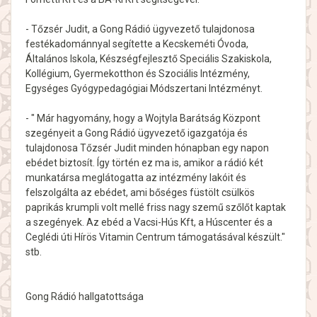
- Tőzsér Judit, a Gong Rádió ügyvezető tulajdonosa
festékadománnyal segítette a Kecskeméti Óvoda,
Általános Iskola, Készségfejlesztő Speciális Szakiskola,
Kollégium, Gyermekotthon és Szociális Intézmény,
Egységes Gyógypedagógiai Módszertani Intézményt.
- " Már hagyomány, hogy a Wojtyla Barátság Központ
szegényeit a Gong Rádió ügyvezető igazgatója és
tulajdonosa Tőzsér Judit minden hónapban egy napon
ebédet biztosít. Így történ ez ma is, amikor a rádió két
munkatársa meglátogatta az intézmény lakóit és
felszolgálta az ebédet, ami bőséges füstölt csülkös
paprikás krumpli volt mellé friss nagy szemű szőlőt kaptak
a szegények. Az ebéd a Vacsi-Hús Kft, a Húscenter és a
Ceglédi úti Hírös Vitamin Centrum támogatásával készült."
stb.
Gong Rádió hallgatottsága