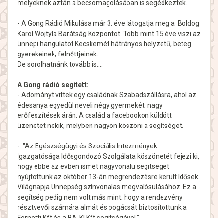
melyeknek aztán a becsomagolásában is segédkeztek.
- A Gong Rádió Mikulása már 3. éve látogatja meg a Boldog
Karol Wojtyla Barátság Központot. Több mint 15 éve viszi az
ünnepi hangulatot Kecskemét hátrányos helyzetű, beteg
gyerekeinek, felnőttjeinek.
De sorolhatnánk tovább is....
A Gong rádió segített:
- Adományt vittek egy családnak Szabadszállásra, ahol az
édesanya egyedül neveli négy gyermekét, nagy
erőfeszítések árán. A család a facebookon küldött
üzenetet nekik, melyben nagyon köszöni a segítséget.
- "Az Egészségügyi és Szociális Intézmények
Igazgatósága Idősgondozó Szolgálata köszönetét fejezi ki,
hogy ebbe az évben ismét nagyvonalú segítséget
nyújtottunk az október 13-án megrendezésre került Idősek
Világnapja Ünnepség színvonalas megvalósulásához. Ez a
segítség pedig nem volt más mint, hogy a rendezvény
résztvevői számára almát és pogácsát biztosítottunk a
Fornetti Kft és a BA-KI Kft segítségével."