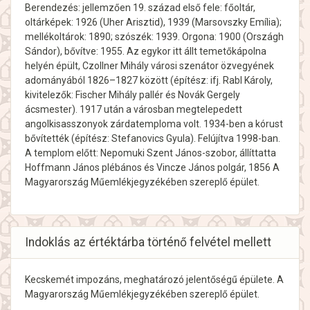
Berendezés: jellemzően 19. század első fele: főoltár,
oltárképek: 1926 (Uher Arisztid), 1939 (Marsovszky Emília);
mellékoltárok: 1890; szószék: 1939. Orgona: 1900 (Országh
Sándor), bővítve: 1955. Az egykor itt állt temetőkápolna
helyén épült, Czollner Mihály városi szenátor özvegyének
adományából 1826–1827 között (építész: ifj. Rabl Károly,
kivitelezők: Fischer Mihály pallér és Novák Gergely
ácsmester). 1917 után a városban megtelepedett
angolkisasszonyok zárdatemploma volt. 1934-ben a kórust
bővítették (építész: Stefanovics Gyula). Felújítva 1998-ban.
A templom előtt: Nepomuki Szent János-szobor, állíttatta
Hoffmann János plébános és Vincze János polgár, 1856 A
Magyarország Műemlékjegyzékében szereplő épület.
Indoklás az értéktárba történő felvétel mellett
Kecskemét impozáns, meghatározó jelentőségű épülete. A
Magyarország Műemlékjegyzékében szereplő épület.