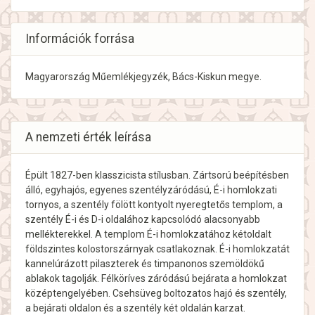
Információk forrása
Magyarország Műemlékjegyzék, Bács-Kiskun megye.
A nemzeti érték leírása
Épült 1827-ben klasszicista stílusban. Zártsorú beépítésben
álló, egyhajós, egyenes szentélyzáródású, É-i homlokzati
tornyos, a szentély fölött kontyolt nyeregtetős templom, a
szentély É-i és D-i oldalához kapcsolódó alacsonyabb
mellékterekkel. A templom É-i homlokzatához kétoldalt
földszintes kolostorszárnyak csatlakoznak. É-i homlokzatát
kannelúrázott pilaszterek és timpanonos szemöldökű
ablakok tagolják. Félköríves záródású bejárata a homlokzat
középtengelyében. Csehsüveg boltozatos hajó és szentély,
a bejárati oldalon és a szentély két oldalán karzat.