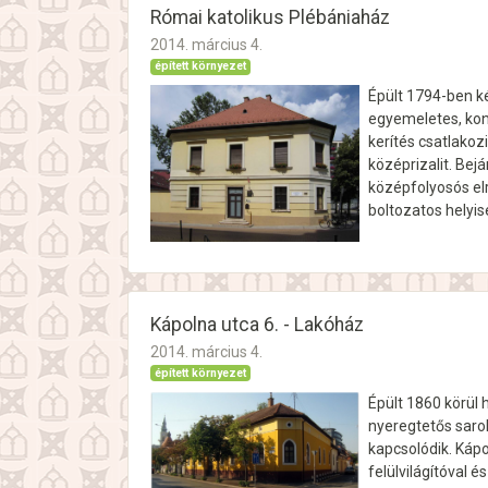
Római katolikus Plébániaház
2014. március 4.
épített környezet
Épült 1794-ben ké
egyemeletes, kont
kerítés csatlakoz
középrizalit. Bej
középfolyosós el
boltozatos helyi
Kápolna utca 6. - Lakóház
2014. március 4.
épített környezet
Épült 1860 körül h
nyeregtetős saro
kapcsolódik. Kápo
felülvilágítóval 