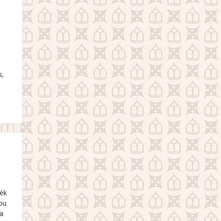
s,
lék
apu
 a