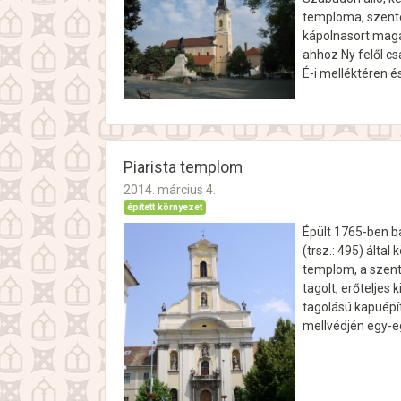
temploma, szentél
kápolnasort magáb
ahhoz Ny felől cs
É-i melléktéren é
Piarista templom
2014. március 4.
épített környezet
Épült 1765-ben b
(trsz.: 495) álta
templom, a szenté
tagolt, erőteljes
tagolású kapuépít
mellvédjén egy-e