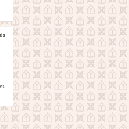
,
 és
 ma