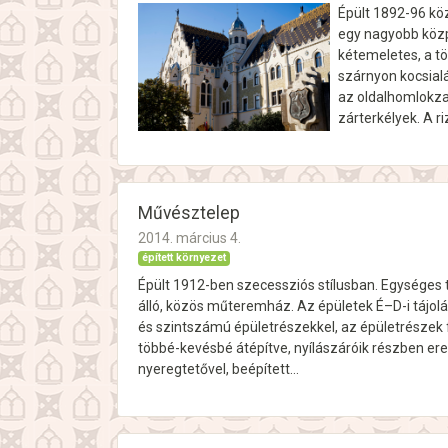
Épült 1892-96 köz
egy nagyobb közpo
kétemeletes, a t
szárnyon kocsialá
az oldalhomlokzat
zárterkélyek. A r
Művésztelep
2014. március 4.
épített környezet
Épült 1912-ben szecessziós stílusban. Egységes t
álló, közös műteremház. Az épületek É–D-i tájolá
és szintszámú épületrészekkel, az épületrészek f
többé-kevésbé átépítve, nyílászáróik részben er
nyeregtetővel, beépített…