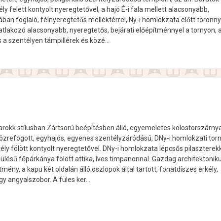
y felett kontyolt nyeregtetővel, a hajó É-i fala mellett alacsonyabb,
an foglaló, félnyeregtetős melléktérrel, Ny-i homlokzata előtt toronny
atlakozó alacsonyabb, nyeregtetős, bejárati előépítménnyel a tornyon, 
s a szentélyen támpillérek és közé…
arokk stílusban Zártsorú beépítésben álló, egyemeletes kolostorszárny
l közrefogott, egyhajós, egyenes szentélyzáródású, DNy-i homlokzati tor
ly fölött kontyolt nyeregtetővel. DNy-i homlokzata lépcsős pilaszterek
 kiülésű főpárkánya fölött attika, íves timpanonnal. Gazdag architektonik
mény, a kapu két oldalán álló oszlopok által tartott, fonatdíszes erkély,
gy angyalszobor. A füles ker…