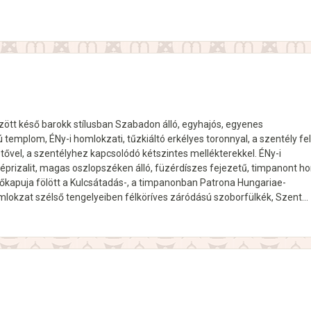
zött késő barokk stílusban Szabadon álló, egyhajós, egyenes
templom, ÉNy-i homlokzati, tűzkiáltó erkélyes toronnyal, a szentély fel
tővel, a szentélyhez kapcsolódó kétszintes mellékterekkel. ÉNy-i
prizalit, magas oszlopszéken álló, füzérdíszes fejezetű, timpanont h
Főkapuja fölött a Kulcsátadás-, a timpanonban Patrona Hungariae-
okzat szélső tengelyeiben félköríves záródású szoborfülkék, Szent…