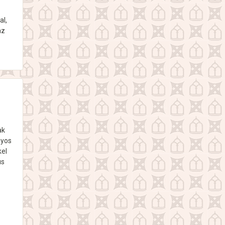
al,
az
ak
nyos
kel
us