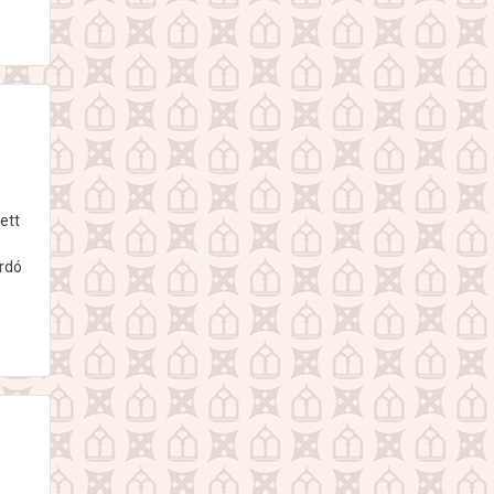
ett
ordó