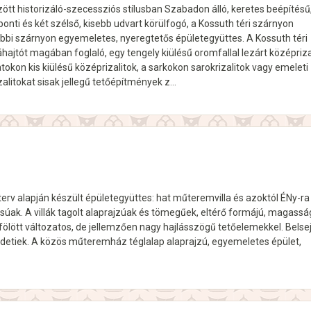
ött historizáló-szecessziós stílusban Szabadon álló, keretes beépítésű
nti és két szélső, kisebb udvart körülfogó, a Kossuth téri szárnyon
öbbi szárnyon egyemeletes, nyeregtetős épületegyüttes. A Kossuth téri
hajtót magában foglaló, egy tengely kiülésű oromfallal lezárt középrizal
okon kis kiülésű középrizalitok, a sarkokon sarokrizalitok vagy emeleti
izalitokat sisak jellegű tetőépítmények z…
erv alapján készült épületegyüttes: hat műteremvilla és azoktól ÉNy-ra
súak. A villák tagolt alaprajzúak és tömegűek, eltérő formájú, magass
ölött változatos, de jellemzően nagy hajlásszögű tetőelemekkel. Belse
edetiek. A közös műteremház téglalap alaprajzú, egyemeletes épület,