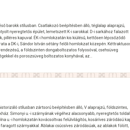
ső barokk stílusban. Csatlakozó beépítésben álló, téglalap alaprajzú,
yolt nyeregtetős épület, lemetszett K-i sarokkal. D-i sarkához falazott
ik, pilléres kapuval. ÉK-i homlokzatán kis kiülésű, kettősen lépcsőződő
árata a DK-i, Sándor István sétány felőli homlokzat közepén. Kéttraktuso
rendezésű, a földszinten dongaboltozatos folyosóval, csehsüveg
ségekkel és poroszsüveg boltozatos konyhával, az…
istorizáló stílusban zártsorú beépítésben álló, V alaprajzú, földszintes,
kház. Simonyi u.-i szárnyának végéhez alacsonyabb, nyeregtetős tolda
lna u.-i homlokzatán kovácsoltvas felülvilágítós, kosáríves záródású k
és faragott szárnyakkal. Ablakai csúcsíves záródásúak, az ablakok fölött,