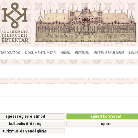
ATÁROZATOK
DOKUMENTUMTÁR
HÍREK
ÉRTÉKEK
ÉRTÉK BEKÜLDÉSE
LINK
egészség és életmód
épített környezet
kulturális örökség
sport
turizmus és vendéglátás