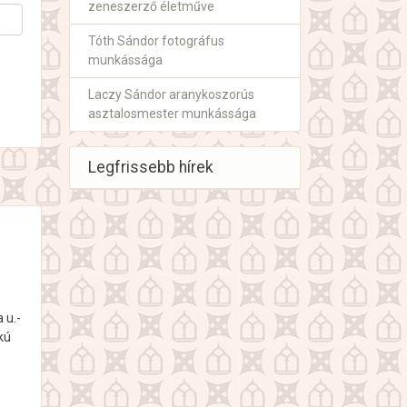
zeneszerző életműve
Tóth Sándor fotográfus
munkássága
Laczy Sándor aranykoszorús
asztalosmester munkássága
Legfrissebb hírek
 u.-
kú