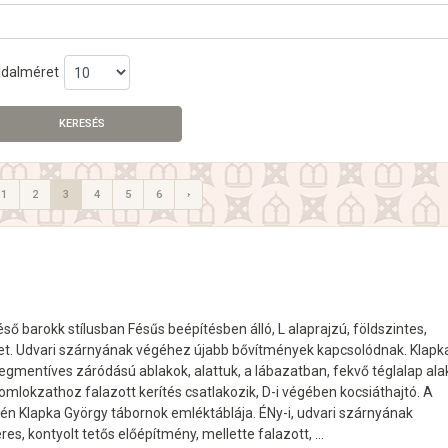
ldalméret
KERESÉS
1
2
3
4
5
6
›
ső barokk stílusban Fésűs beépítésben álló, L alaprajzú, földszintes,
et. Udvari szárnyának végéhez újabb bővítmények kapcsolódnak. Klapka
egmentíves záródású ablakok, alattuk, a lábazatban, fekvő téglalap ala
omlokzathoz falazott kerítés csatlakozik, D-i végében kocsiáthajtó. A
n Klapka György tábornok emléktáblája. ÉNy-i, udvari szárnyának
res, kontyolt tetős előépítmény, mellette falazott, …