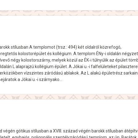
rokk stílusban A templomot (trsz.: 494) két oldalról közrefogó,
regtetős kolostorépület és kollégium. A templom ÉNy-i oldalán négyze
lvevő négy kolostorszárny, melyek közül az ÉK-i túlnyúlik az épület tömb
dalán L alaprajzú kollégium épület. A Jókai u.-i falfelületeket pilasztere
zterközökben vízszintes záródású ablakok. Az L alakú épületrész sarkain
 Bejáratok a Jókai u.-i szárnyako…
zad végén gótikus stílusban a XVIII. század végén barokk stílusban átépít
letelt, egyhajós, poligonális szentélyzáródású templom, az ún. Barátok