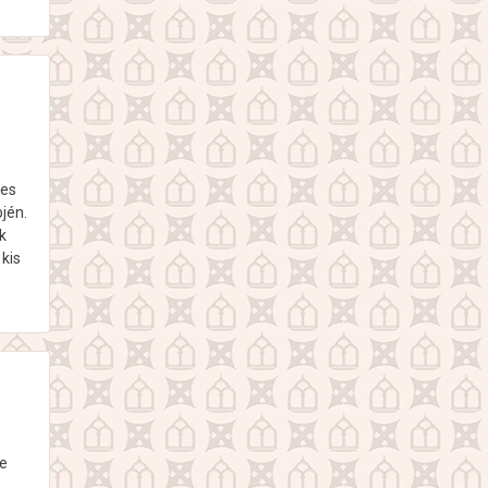
tes
jén.
k
 kis
ve