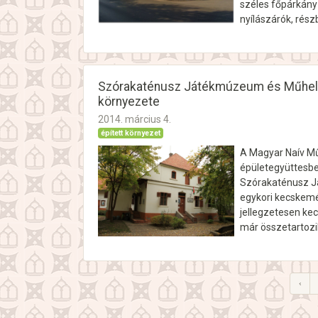
széles főpárkány
nyílászárók, rész
Szórakaténusz Játékmúzeum és Műhely
környezete
2014. március 4.
épített környezet
A Magyar Naív Mű
épületegyüttesben
Szórakaténusz Já
egykori kecskemét
jellegzetesen kec
már összetartozi
‹