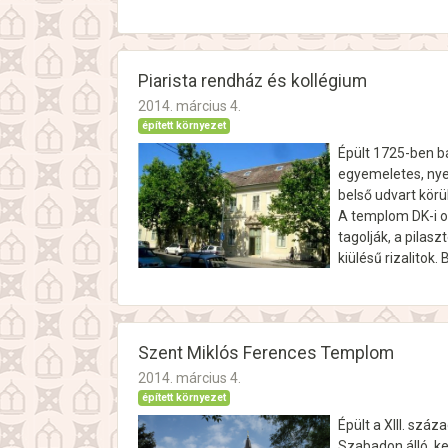
Piarista rendház és kollégium
2014. március 4.
épített környezet
Épült 1725-ben ba
egyemeletes, nye
belső udvart körü
A templom DK-i ol
tagolják, a pilas
kiülésű rizalitok.
Szent Miklós Ferences Templom
2014. március 4.
épített környezet
Épült a XIII. szá
Szabadon álló, ke