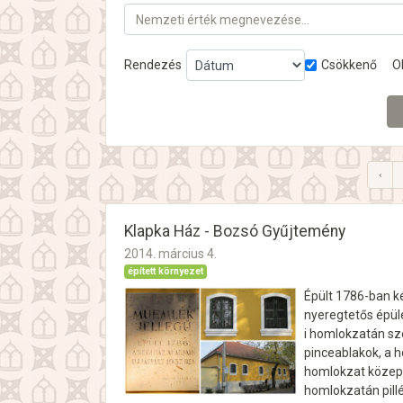
Nemzeti érték megnevezése…
Rendezés
Csökkenő
O
‹
Klapka Ház - Bozsó Gyűjtemény
2014. március 4.
épített környezet
Épült 1786-ban ké
nyeregtetős épül
i homlokzatán sz
pinceablakok, a h
homlokzat közepé
homlokzatán pillé