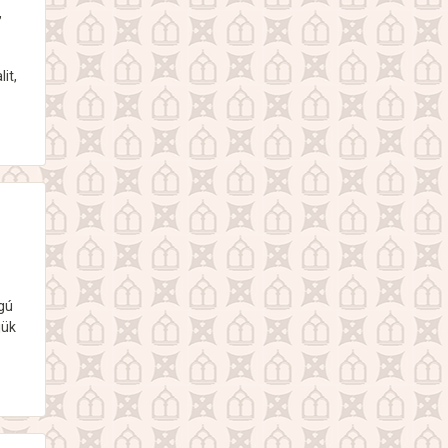
,
it,
ágú
jük