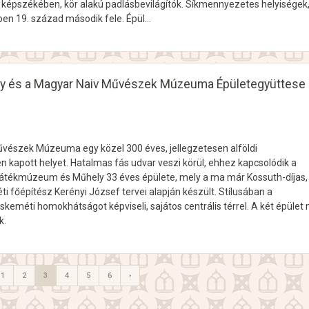
 képszékében, kör alakú padlásbevilágítók. Síkmennyezetes helyiségek
ben 19. század második fele. Épül…
 és a Magyar Naiv Művészek Múzeuma Épületegyüttese
vészek Múzeuma egy közel 300 éves, jellegzetesen alföldi
 kapott helyet. Hatalmas fás udvar veszi körül, ehhez kapcsolódik a
tékmúzeum és Műhely 33 éves épülete, mely a ma már Kossuth-díjas,
i főépítész Kerényi József tervei alapján készült. Stílusában a
skeméti homokhátságot képviseli, sajátos centrális térrel. A két épület
k.
1
2
3
4
5
6
›