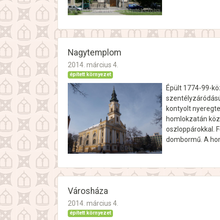
Nagytemplom
2014. március 4.
épített környezet
Épült 1774-99-kö
szentélyzáródású 
kontyolt nyeregte
homlokzatán közé
oszloppárokkal. 
dombormű. A homl
Városháza
2014. március 4.
épített környezet