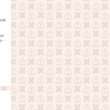
rolt
sor
18–