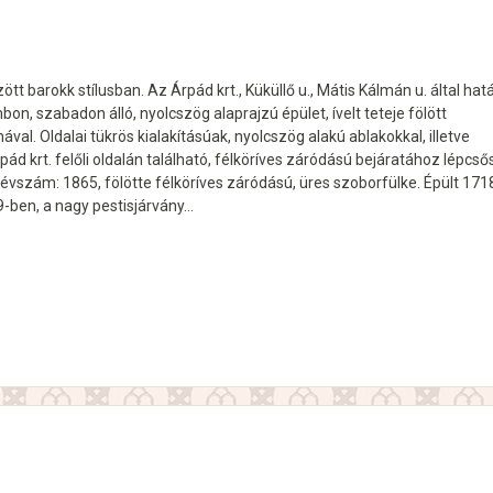
tt barokk stílusban. Az Árpád krt., Küküllő u., Mátis Kálmán u. által hatá
bon, szabadon álló, nyolcszög alaprajzú épület, ívelt teteje fölött
ával. Oldalai tükrös kialakításúak, nyolcszög alakú ablakokkal, illetve
pád krt. felőli oldalán található, félköríves záródású bejáratához lépcső
 évszám: 1865, fölötte félköríves záródású, üres szoborfülke. Épült 17
9-ben, a nagy pestisjárvány…