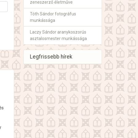
zeneszerző életműve
Tóth Sándor fotográfus
munkássága
Laczy Sándor aranykoszorús
asztalosmester munkássága
Legfrissebb hírek
és
y