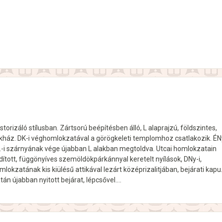
torizáló stílusban. Zártsorú beépítésben álló, L alaprajzú, földszintes,
kház. DK-i véghomlokzatával a görögkeleti templomhoz csatlakozik. ÉNy
t.-i szárnyának vége újabban L alakban megtoldva. Utcai homlokzatain
ndított, függönyíves szemöldökpárkánnyal keretelt nyílások, DNy-i,
mlokzatának kis kiülésű attikával lezárt középrizalitjában, bejárati kapu
tán újabban nyitott bejárat, lépcsővel.…