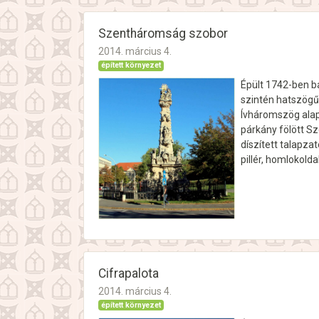
Szentháromság szobor
2014. március 4.
épített környezet
Épült 1742-ben ba
szintén hatszögű, 
Ívháromszög alapr
párkány fölött S
díszített talapzat
pillér, homlokold
Cifrapalota
2014. március 4.
épített környezet