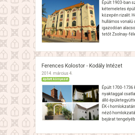
Épült 1903-ban sz
kétemeletes épüle
közepén rizalit. 
hullámos vonalú 
igazodóan alacso
tetőt Zsolnay-féle
Ferences Kolostor - Kodály Intézet
2014. március 4.
épített környezet
Épült 1700-1736 
nyaktaggal csatl
álló épületegyütt
ÉK-i homlokzatán 
néző homlokzatán 
bejárat tengelyé