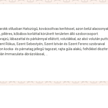
rokk stílusban Hatszögű, kovácsoltvas kerítéssel, azon belül alacsonya
pilléres, kőbábos korláttal körülvett területen álló szoborcsoport.
ajzú, lábazattal és párkánnyal ellátott, volutákkal, az alsó volután puttó
zent Rókus, Szent Sebestyén, Szent István és Szent Ferenc szobraival
on kocka- és párnatag jellegű tagozat, rajta gúla alakú, felhőkkel díszíte
alán Immaculata-ábrázolással, …