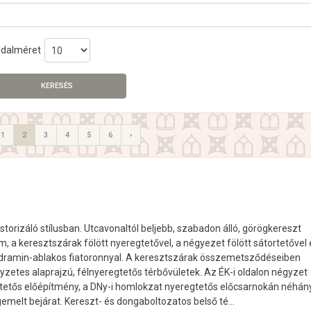
ldalméret
KERESÉS
1
2
3
4
5
6
›
storizáló stílusban. Utcavonaltól beljebb, szabadon álló, görögkereszt
, a keresztszárak fölött nyeregtetővel, a négyezet fölött sátortetővel 
dramin-ablakos fiatoronnyal. A keresztszárak összemetsződéseiben
zetes alaprajzú, félnyeregtetős térbővületek. Az ÉK-i oldalon négyzet
gtetős előépítmény, a DNy-i homlokzat nyeregtetős előcsarnokán néhán
emelt bejárat. Kereszt- és dongaboltozatos belső té…