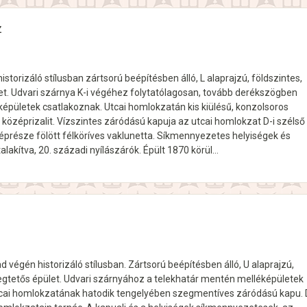
z
istorizáló stílusban zártsorú beépítésben álló, L alaprajzú, földszintes,
et. Udvari szárnya K-i végéhez folytatólagosan, tovább derékszögben
képületek csatlakoznak. Utcai homlokzatán kis kiülésű, konzolsoros
 középrizalit. Vízszintes záródású kapuja az utcai homlokzat D-i szélső
éprésze fölött félköríves vaklunetta. Síkmennyezetes helyiségek és
talakítva, 20. századi nyílászárók. Épült 1870 körül…
ad végén historizáló stílusban. Zártsorú beépítésben álló, U alaprajzú,
regtetős épület. Udvari szárnyához a telekhatár mentén melléképületek
cai homlokzatának hatodik tengelyében szegmentíves záródású kapu. 