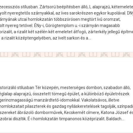
ecessziós stílusban. Zártsorú beépítésben álló, L alaprajzú, kétemelet
yolt nyeregtetős szárnyakkal, az íves sarokrészen egykor kupolával. DNy
zárnyának utcai homlokzatán többszörösen megtört ívű oromzat,
lt nyereg tetővel. ÉNy-i, Görögtemplom u.-i szárnyán magasabb
izalit, a rizalit két szélén két emeletet átfogó, zárterkély jellegű építm
a rizalit középtengelyében, az ívelt sarkon és a…
istorizáló stílusban Tér közepén, mesterséges dombon, szabadon álló,
églalap alaprajzú, összetett tömegű épület, a különböző épületrészek
 gerincmagasságú manzárdtető-idomokkal. Vakolatsávos, illetve
omlokzatait pilaszterek és gazdag nyíláskeretelések tagolják, színpadi
szereket ábrázoló domborművek, Kecskemét címere, Katona József é
szobrai díszítik. É-i homlokzatán timpanonos középrizalit. Baldach…