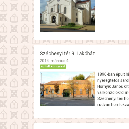
Széchenyi tér 9. Lakóház
2014. március 4.
épített környezet
1896-ban épült his
nyeregtetős saro
Hornyik János kr
vállkonzolokról i
Széchenyi téri ho
i udvari homlokza