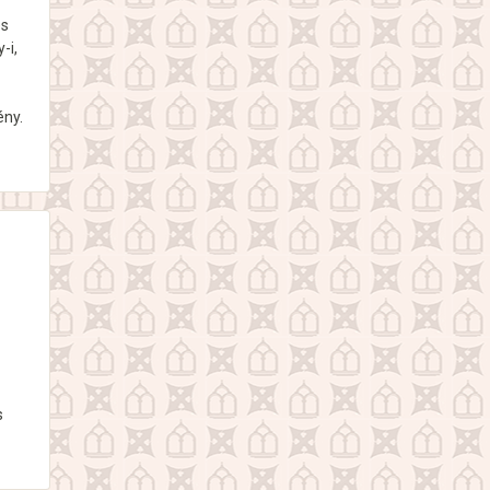
es
-i,
ény.
s