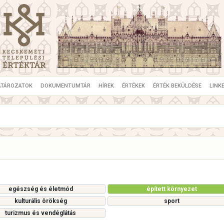
ATÁROZATOK
DOKUMENTUMTÁR
HÍREK
ÉRTÉKEK
ÉRTÉK BEKÜLDÉSE
LINK
egészség és életmód
épített környezet
kulturális örökség
sport
turizmus és vendéglátás