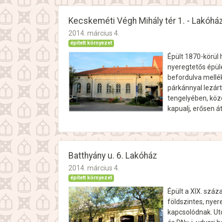
Kecskeméti Végh Mihály tér 1. - Lakóhá
2014. március 4.
épített környezet
Épült 1870-körül h
nyeregtetős épül
befordulva mellé
párkánnyal lezárt
tengelyében, köz
kapualj, erősen á
Batthyány u. 6. Lakóház
2014. március 4.
épített környezet
Épült a XIX. száz
földszintes, nye
kapcsolódnak. Ut