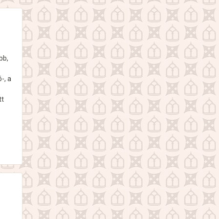
bb,
-, a
tt