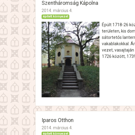
Szentháromság Kápolna
2014. március 4.
épített környezet
Épült 1718-26 közö
területen, kis dom
sátortetős lantern
vakablakokkal. Ár
vezet, vasajtaján
1726 között, 173
Iparos Otthon
2014. március 4.
épített környezet