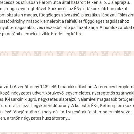
ecessziós stílusban Három utca által határolt telken álló, U alaprajzú,
t, magas nyeregtetővel. Sarkain és az ÉNy-i, Rákóczi úti homlokzat
Homlokzatain magas, függőleges sávozású, plasztikus lábazat. Földszint
osztópárkány, második emeletét a falfelület függőleges tagolásához
nyabb-magasabb, íves részekből álló pártázat zárja. A homlokzatokat 
 pirogránit elemek díszítik. Eredetileg kéttra…
között (A védőtorony 1439 előtt) barokk stílusban. A ferences templo
akozó, négyzetes udvart körülvevő, egyemeletes, nyeregtetős szárnyak
es. K-i sarkán kiugró, négyzetes alaprajzú, valamivel magasabb tetőgeri
oromfallal lezárt egykori védőtorony. A kolostor ÉK-i, Kéttemplom közr
lévő főbejáratához a helyreállított vizesárok fölött modern híd vezet.
ben, a tetőn négyzetes huszártorony…