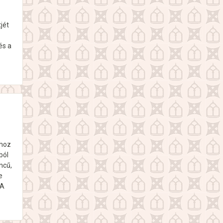
jét
és a
mhoz
ból
ncű,
e
 A