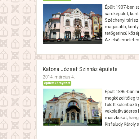
Épült 1907-ben sz
saroképület, kont
Széchenyi téri s
magasabb, kontyo
tetőgerincű középr
Az első emeleten 
Katona József Színház épülete
2014. március 4.
épített környezet
Épült 1896-ban h
megközelítőleg t
fölött különböző
vakolatkváderes h
maszkokat, hang
Kisfaludy Károly 