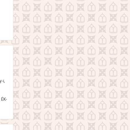
-i,
. ÉK-