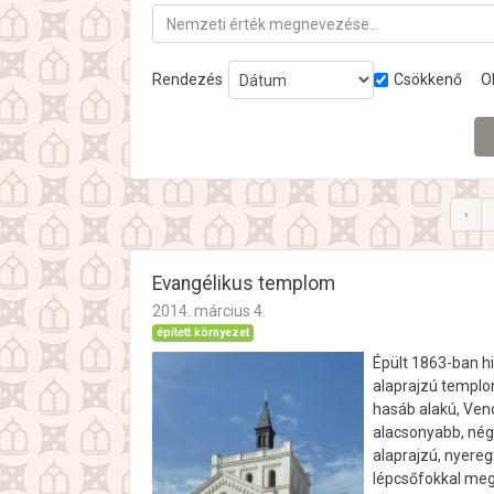
Nemzeti érték megnevezése…
Rendezés
Csökkenő
O
‹
Evangélikus templom
2014. március 4.
épített környezet
Épült 1863-ban hi
alaprajzú templom
hasáb alakú, Ven
alacsonyabb, négy
alaprajzú, nyere
lépcsőfokkal meg